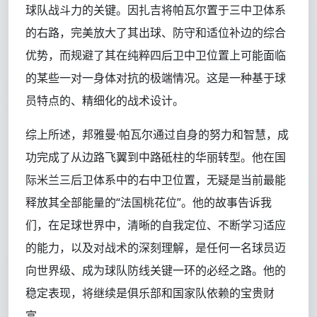
球队战斗力的关键。因扎吉将帕瓦尔置于三中卫体系
的右路，完美放大了其出球、防守和适位补边的综合
优势，而规避了其在纯粹四后卫中卫位置上可能面临
的某些一对一身体对抗的极端情况。这是一种基于球
员特点的、精细化的战术设计。
综上所述，邦雅曼·帕瓦尔通过自身的努力和智慧，成
功完成了从边路飞翼到中路砥柱的华丽转型。他在国
际米兰三后卫体系中的右中卫位置，无疑是当前最能
释放其全部能量的“法国桃花位”。他的故事告诉我
们，在足球世界中，清晰的自我定位、不断学习适应
的能力，以及对战术的深刻理解，是任何一名球员迈
向世界级、成为球队防线关键一环的必经之路。他的
稳定表现，将继续是俱乐部和国家队依赖的宝贵财
富。