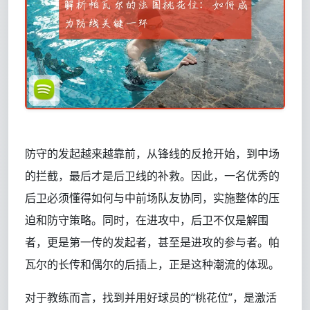
防守的发起越来越靠前，从锋线的反抢开始，到中场
的拦截，最后才是后卫线的补救。因此，一名优秀的
后卫必须懂得如何与中前场队友协同，实施整体的压
迫和防守策略。同时，在进攻中，后卫不仅是解围
者，更是第一传的发起者，甚至是进攻的参与者。帕
瓦尔的长传和偶尔的后插上，正是这种潮流的体现。
对于教练而言，找到并用好球员的“桃花位”，是激活