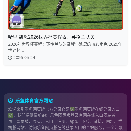
哈里·凯恩2026世界杯赛程表：英格兰队关
2026年世界杯赛程：英格兰队的征程与凯恩的核心角色 2026年
世界杯...
2026-05-24
乐鱼体育官方网站
欢迎来到乐鱼网页版官方登录官网✅乐鱼网页版在线登录入口
✅，我们提供简单的：乐鱼网页版登录官网在线入口网站首
页、网页版、登录、入口、注册、app、下载、链接、网址、手
机版网站、访问乐鱼网页版在线登录入口的全站服务，一个汇聚