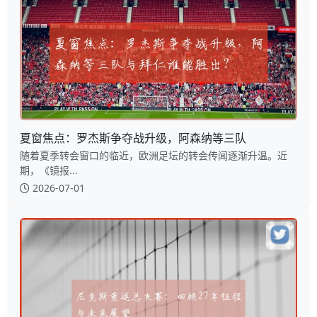
夏窗焦点：罗杰斯争夺战升级，阿森纳等三队
随着夏季转会窗口的临近，欧洲足坛的转会传闻逐渐升温。近
期，《镜报...
2026-07-01