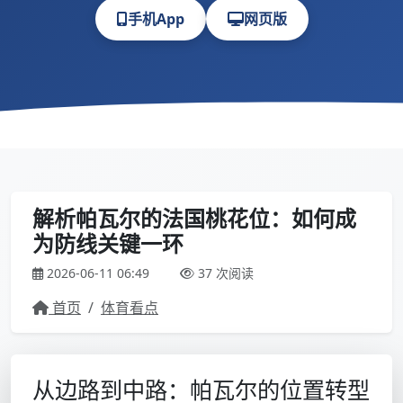
手机App
网页版
解析帕瓦尔的法国桃花位：如何成
为防线关键一环
2026-06-11 06:49
37 次阅读
首页
/
体育看点
从边路到中路：帕瓦尔的位置转型