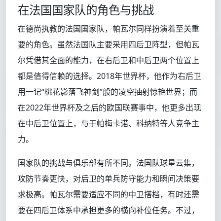
在法国国家队的角色与挑战
在德尚执教的法国国家队，帕瓦尔同样扮演着至关重
要的角色。虽然法国队主要采用四后卫阵型，但帕瓦
尔凭借其全面的能力，在右后卫和中后卫两个位置上
都是值得信赖的选择。2018年世界杯，他作为右后卫
用一记“桃花影落飞神剑”般的凌空抽射惊艳世界；而
在2022年世界杯及之后的欧国联赛事中，他更多出现
在中后卫位置上，与于帕梅卡诺、科纳特等人竞争主
力。
国家队的挑战与俱乐部有所不同。法国队球星云集，
攻防节奏更快，对后卫的单兵防守能力和瞬间决策要
求极高。帕瓦尔需要适应不同的中卫搭档，有时还需
要在四后卫体系中承担更多的横向补位任务。不过，