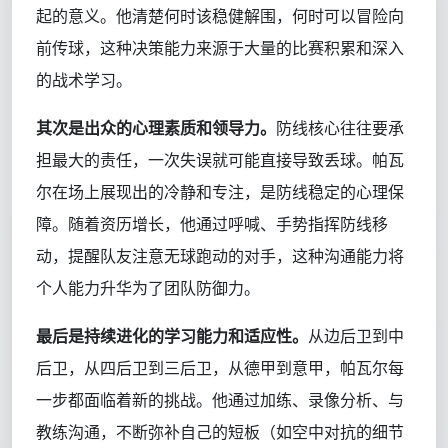
起的意义。他清楚何时该稳健解围，何时可以冒险向
前传球，这种决策能力来源于大量的比赛积累和深入
的战术学习。
其次是出众的心理素质和领导力。
防线核心往往要承
担最大的责任，一次失误就可能直接导致丢球。帕瓦
尔在场上展现出的冷静和专注，是防线稳定的心理保
障。随着资历增长，他通过呼喊、手势指挥防线移
动，提醒队友注意无球跑动的对手，这种沟通能力将
个人能力升华为了团队防御力。
最后是持续进化的学习能力和适应性。
从边后卫到中
后卫，从四后卫到三后卫，从德甲到意甲，帕瓦尔每
一步都面临着新的挑战。他通过加练、录像分析、与
教练沟通，不断弥补自己的短板（如空中对抗的细节