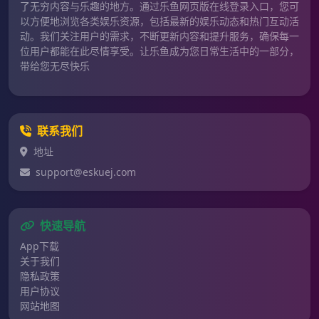
了无穷内容与乐趣的地方。通过乐鱼网页版在线登录入口，您可
以方便地浏览各类娱乐资源，包括最新的娱乐动态和热门互动活
动。我们关注用户的需求，不断更新内容和提升服务，确保每一
位用户都能在此尽情享受。让乐鱼成为您日常生活中的一部分，
带给您无尽快乐
联系我们
地址
support@eskuej.com
快速导航
App下载
关于我们
隐私政策
用户协议
网站地图