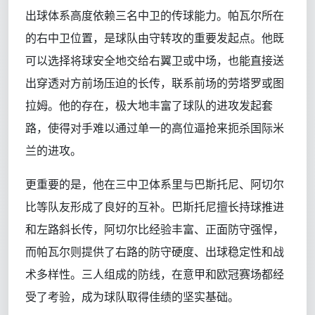
出球体系高度依赖三名中卫的传球能力。帕瓦尔所在
的右中卫位置，是球队由守转攻的重要发起点。他既
可以选择将球安全地交给右翼卫或中场，也能直接送
出穿透对方前场压迫的长传，联系前场的劳塔罗或图
拉姆。他的存在，极大地丰富了球队的进攻发起套
路，使得对手难以通过单一的高位逼抢来扼杀国际米
兰的进攻。
更重要的是，他在三中卫体系里与巴斯托尼、阿切尔
比等队友形成了良好的互补。巴斯托尼擅长持球推进
和左路斜长传，阿切尔比经验丰富、正面防守强悍，
而帕瓦尔则提供了右路的防守硬度、出球稳定性和战
术多样性。三人组成的防线，在意甲和欧冠赛场都经
受了考验，成为球队取得佳绩的坚实基础。