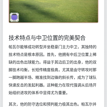
技术特点与中卫位置的完美契合
帕瓦尔能够成功转型并坐稳豪门主力中卫，其独特的
技术特点是根本原因。首先，他拥有中后卫位置上稀
缺的出色出球能力。得益于其边后卫的出身，他的双
脚技术均衡，长短传精度极高，尤其是由守转攻时那
一脚跨越半场、精准找到边锋的斜长传，成为了球队
快速反击的发起利器。这种能力在现代强调从后场开
始组织进攻的体系中显得尤为重要。
其次，他的防守选位和预判能力极其出色。帕瓦尔并