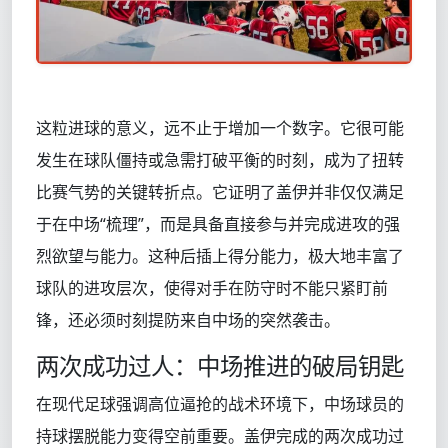
这粒进球的意义，远不止于增加一个数字。它很可能
发生在球队僵持或急需打破平衡的时刻，成为了扭转
比赛气势的关键转折点。它证明了盖伊并非仅仅满足
于在中场“梳理”，而是具备直接参与并完成进攻的强
烈欲望与能力。这种后插上得分能力，极大地丰富了
球队的进攻层次，使得对手在防守时不能只紧盯前
锋，还必须时刻提防来自中场的突然袭击。
两次成功过人：中场推进的破局钥匙
在现代足球强调高位逼抢的战术环境下，中场球员的
持球摆脱能力变得空前重要。盖伊完成的两次成功过