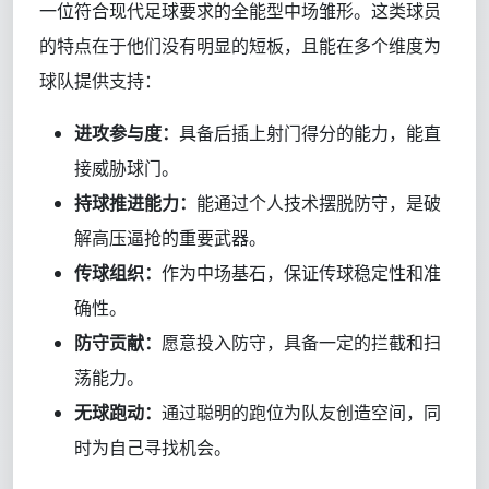
一位符合现代足球要求的全能型中场雏形。这类球员
的特点在于他们没有明显的短板，且能在多个维度为
球队提供支持：
进攻参与度：
具备后插上射门得分的能力，能直
接威胁球门。
持球推进能力：
能通过个人技术摆脱防守，是破
解高压逼抢的重要武器。
传球组织：
作为中场基石，保证传球稳定性和准
确性。
防守贡献：
愿意投入防守，具备一定的拦截和扫
荡能力。
无球跑动：
通过聪明的跑位为队友创造空间，同
时为自己寻找机会。