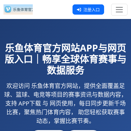
注册入口
乐鱼体育官方网站
APP与网页
版入口｜畅享全球体育赛事与
数据服务
欢迎访问
乐鱼体育官方网站
，提供全面覆盖足
球、篮球、电竞等项目的赛事资讯与数据内容，
支持
APP下载
与
网页使用
，每日同步更新千场
比赛，聚焦热门体育内容， 助您轻松获取赛事
动态，掌握比赛节奏。