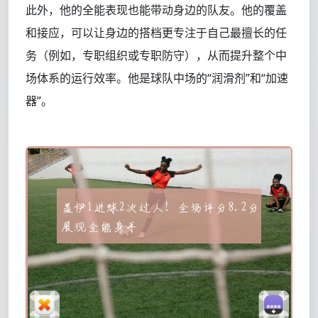
此外，他的全能表现也能带动身边的队友。他的覆盖
和接应，可以让身边的搭档更专注于自己最擅长的任
务（例如，专职组织或专职防守），从而提升整个中
场体系的运行效率。他是球队中场的“润滑剂”和“加速
器”。