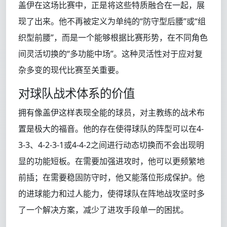
盖伊在这场比赛中，正是将这些特质融合在一起，展
现了出来。他不再被定义为单纯的“防守型后腰”或“组
织型前腰”，而是一个能够根据比赛形势，在不同角色
间灵活切换的“多功能中场”。这种灵活性对于应对复
杂多变的现代比赛至关重要。
对球队战术体系的价值
拥有像盖伊这样表现全能的球员，对主教练的战术布
置是极大的福音。他的存在使得球队的阵型可以在4-
3-3、4-2-3-1或4-4-2之间进行动态切换而不会出现明
显的功能短板。在需要加强进攻时，他可以更频繁地
前插；在需要稳固防守时，他又能落位形成保护。他
的进球能力和过人能力，使得球队在阵地战攻坚时多
了一个解决方案，减少了进攻手段单一的困扰。