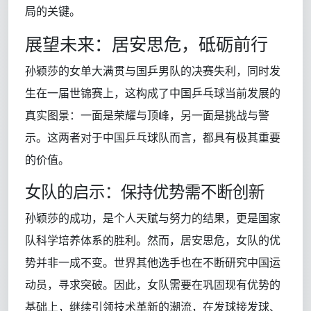
局的关键。
展望未来：居安思危，砥砺前行
孙颖莎的女单大满贯与国乒男队的决赛失利，同时发
生在一届世锦赛上，这构成了中国乒乓球当前发展的
真实图景：一面是荣耀与顶峰，另一面是挑战与警
示。这两者对于中国乒乓球队而言，都具有极其重要
的价值。
女队的启示：保持优势需不断创新
孙颖莎的成功，是个人天赋与努力的结果，更是国家
队科学培养体系的胜利。然而，居安思危，女队的优
势并非一成不变。世界其他选手也在不断研究中国运
动员，寻求突破。因此，女队需要在巩固现有优势的
基础上，继续引领技术革新的潮流，在发球接发球、