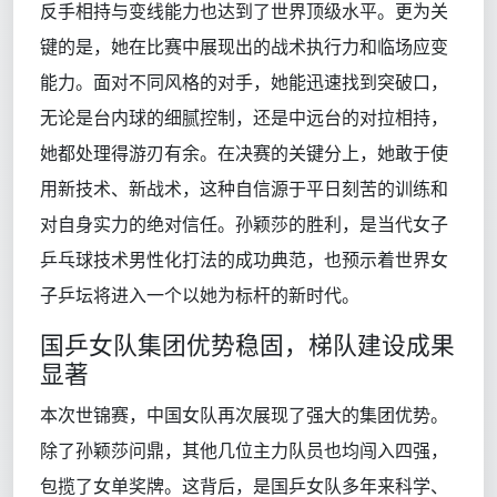
反手相持与变线能力也达到了世界顶级水平。更为关
键的是，她在比赛中展现出的战术执行力和临场应变
能力。面对不同风格的对手，她能迅速找到突破口，
无论是台内球的细腻控制，还是中远台的对拉相持，
她都处理得游刃有余。在决赛的关键分上，她敢于使
用新技术、新战术，这种自信源于平日刻苦的训练和
对自身实力的绝对信任。孙颖莎的胜利，是当代女子
乒乓球技术男性化打法的成功典范，也预示着世界女
子乒坛将进入一个以她为标杆的新时代。
国乒女队集团优势稳固，梯队建设成果
显著
本次世锦赛，中国女队再次展现了强大的集团优势。
除了孙颖莎问鼎，其他几位主力队员也均闯入四强，
包揽了女单奖牌。这背后，是国乒女队多年来科学、