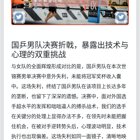
国乒男队决赛折戟，暴露出技术与
心理的双重挑战
与女队的全面辉煌形成对比的是，国乒男队在本次世
锦赛男单决赛中意外失利，未能将冠军奖杯收入囊
中。这场失利，终结了国乒男队在该项目上长达多年
的垄断，也留下了深深的遗憾。决赛中，面对外国选
手超水平的发挥和咄咄逼人的搏杀战术，我们的选手
在关键分的处理上显得办法不多，在领先时未能把握
住机会，在被对手逆转势头后，心理波动明显，技术
执行也出现偏差。这场失利如同一面镜子，清晰地映