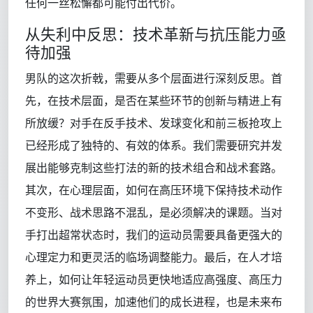
任何一丝松懈都可能付出代价。
从失利中反思：技术革新与抗压能力亟
待加强
男队的这次折戟，需要从多个层面进行深刻反思。首
先，在技术层面，是否在某些环节的创新与精进上有
所放缓？对手在反手技术、发球变化和前三板抢攻上
已经形成了独特的、有效的体系。我们需要研究并发
展出能够克制这些打法的新的技术组合和战术套路。
其次，在心理层面，如何在高压环境下保持技术动作
不变形、战术思路不混乱，是必须解决的课题。当对
手打出超常状态时，我们的运动员需要具备更强大的
心理定力和更灵活的临场调整能力。最后，在人才培
养上，如何让年轻运动员更快地适应高强度、高压力
的世界大赛氛围，加速他们的成长进程，也是未来布