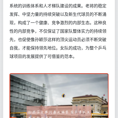
系统的训练体系和人才梯队建设的成果。老将的稳定
发挥、中坚力量的持续突破以及新生代球员的不断涌
现，构成了一个健康、竞争激烈的内部生态。这种良
性的内部竞争，不仅保证了国家队整体实力的持续领
先，也促使像孙颖莎这样的顶尖运动员必须不断突破
自我，才能保持领先地位。女队的成功，为整个乒乓
球项目的发展提供了可借鉴的范本。