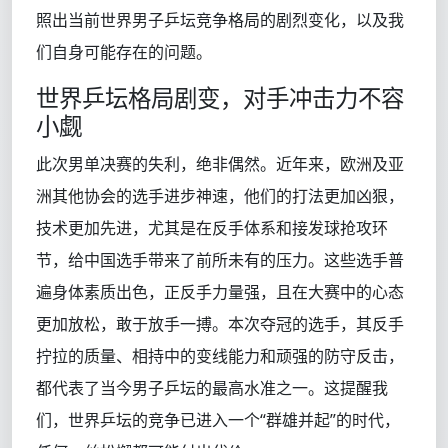
照出当前世界男子乒坛竞争格局的剧烈变化，以及我
们自身可能存在的问题。
世界乒坛格局剧变，对手冲击力不容
小觑
此次男单决赛的失利，绝非偶然。近年来，欧洲及亚
洲其他协会的选手进步神速，他们的打法更加凶狠，
技术更加先进，尤其是在反手体系和接发球抢攻环
节，给中国选手带来了前所未有的压力。这些选手普
遍身体素质出色，正反手力量强，且在大赛中的心态
更加放松，敢于放手一搏。本次夺冠的选手，其反手
拧拉的质量、相持中的变线能力和顽强的防守反击，
都代表了当今男子乒坛的最高水准之一。这提醒我
们，世界乒坛的竞争已进入一个“群雄并起”的时代，