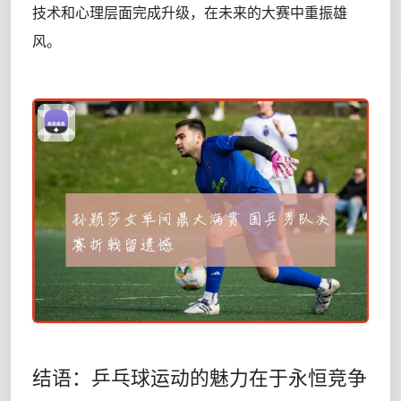
技术和心理层面完成升级，在未来的大赛中重振雄
风。
结语：乒乓球运动的魅力在于永恒竞争