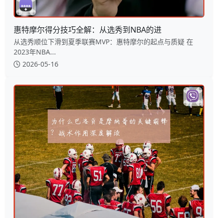
惠特摩尔得分技巧全解：从选秀到NBA的进
从选秀顺位下滑到夏季联赛MVP：惠特摩尔的起点与质疑 在
2023年NBA...
2026-05-16