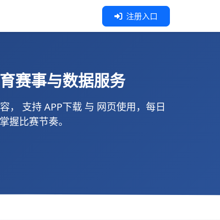
注册入口
体育赛事与数据服务
容， 支持
APP下载
与
网页使用
，每日
，掌握比赛节奏。