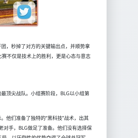
开团，秒掉了对方的关键输出点，并顺势拿
比赛不仅是技术上的胜利，更是心态与意志
最顶尖战队。小组赛阶段，BLG以小组第
。他们准备了独特的“黑科技”战术，出其
老对手，BLG做足了准备。他们没有选择保
三局，以压倒性的优势夺得了全球总冠军。