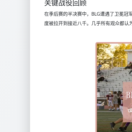
关键战役回顾
在季后赛的半决赛中，BLG遭遇了卫冕冠
度被拉开到接近八千。几乎所有观众都认