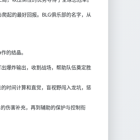
爬起的最好回报。BLG俱乐部的名字，从
协作的结晶。
打出爆炸输出，收割战场，帮助队伍奠定胜
准的时间计算和直觉，盲视野闯入龙坑，惩
单的伤害补充，再到辅助的保护与控制衔