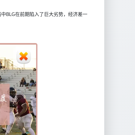
中BLG在前期陷入了巨大劣势，经济差一