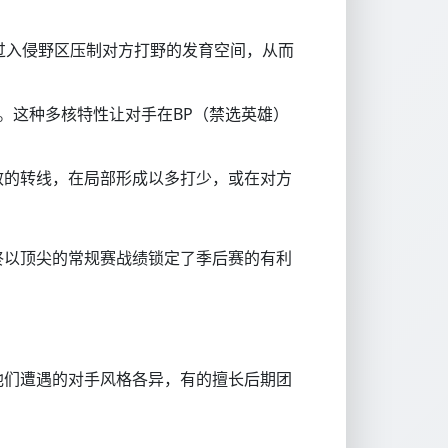
过入侵野区压制对方打野的发育空间，从而
力。这种多核特性让对手在BP（禁选英雄）
效的转线，在局部形成以多打少，或在对方
终以顶尖的常规赛战绩锁定了季后赛的有利
他们遭遇的对手风格各异，有的擅长后期团