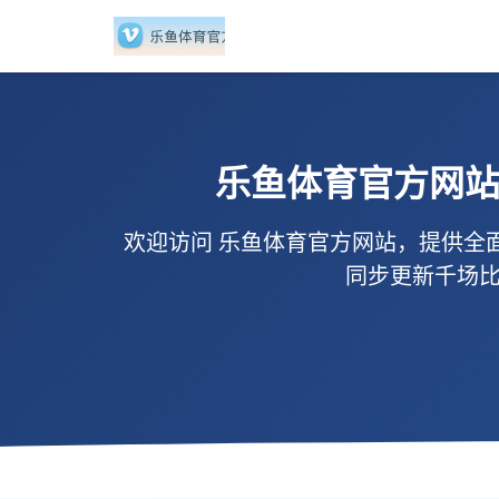
乐鱼体育官方网
欢迎访问
乐鱼体育官方网站
，提供全
同步更新千场比