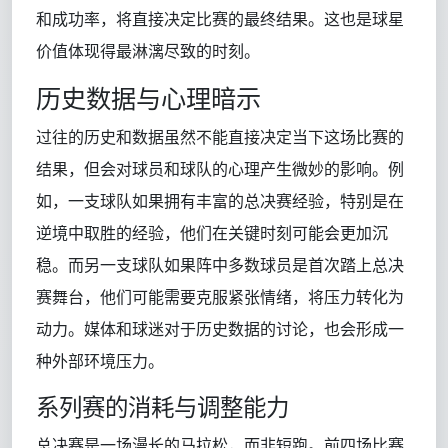
和成功率，将直接决定比赛的最终结果。这也是球星
价值体现得最淋漓尽致的时刻。
历史数据与心理暗示
过往的历史和数据虽然不能直接决定当下这场比赛的
结果，但会对球员和球队的心理产生微妙的影响。例
如，一支球队如果拥有丰富的总决赛经验，特别是在
逆境中取胜的经验，他们在关键时刻可能会更加沉
稳。而另一支球队如果阵中多数球员是首次踏上总决
赛舞台，他们可能需要克服紧张情绪，将压力转化为
动力。媒体和球迷对于历史数据的讨论，也会形成一
种外部环境压力。
系列赛的消耗与调整能力
总决赛是一场漫长的马拉松，而非短跑。前四场比赛