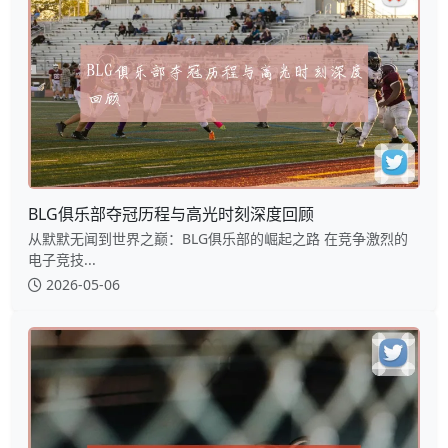
BLG俱乐部夺冠历程与高光时刻深度回顾
从默默无闻到世界之巅：BLG俱乐部的崛起之路 在竞争激烈的
电子竞技...
2026-05-06