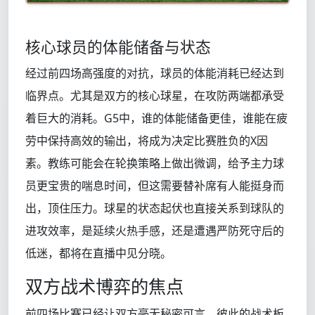
核心球员的体能储备与状态
经过前四场高强度的对抗，球员的体能消耗已经达到
临界点。尤其是双方的核心球星，在攻防两端都承受
着巨大的消耗。G5中，谁的体能储备更佳，谁能在疲
劳中保持高效的输出，将成为决定比赛胜负的X因
素。教练可能会在轮换策略上做出微调，给予主力球
员更宝贵的喘息时间，但这需要替补席有人能挺身而
出，顶住压力。球星的状态起伏也直接关系到球队的
进攻效率，是延续火热手感，还是遭遇严防死守后的
低迷，都将在直播中见分晓。
双方战术博弈的焦点
前四场比赛已经让双方毫无秘密可言，彼此的战术板