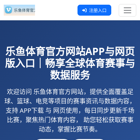
注册入口
乐鱼体育官方网站
APP与网页
版入口｜畅享全球体育赛事与
数据服务
欢迎访问
乐鱼体育官方网站
，提供全面覆盖足
球、篮球、电竞等项目的赛事资讯与数据内容，
支持
APP下载
与
网页使用
，每日同步更新千场
比赛，聚焦热门体育内容， 助您轻松获取赛事
动态，掌握比赛节奏。