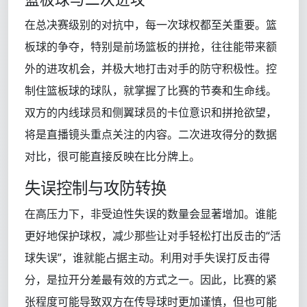
在总决赛级别的对抗中，每一次球权都至关重要。篮
板球的争夺，特别是前场篮板的拼抢，往往能带来额
外的进攻机会，并极大地打击对手的防守积极性。控
制住篮板球的球队，就掌握了比赛的节奏和生命线。
双方的内线球员和侧翼球员的卡位意识和拼抢欲望，
将是直播镜头重点关注的内容。二次进攻得分的数据
对比，很可能直接反映在比分牌上。
失误控制与攻防转换
在高压力下，非受迫性失误的数量会显著增加。谁能
更好地保护球权，减少那些让对手轻松打出反击的“活
球失误”，谁就能占据主动。利用对手失误打反击得
分，是拉开分差最有效的方式之一。因此，比赛的紧
张程度可能导致双方在传导球时更加谨慎，但也可能