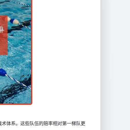
战术体系。这些队伍的赔率相对第一梯队更