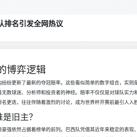
队排名引发全网热议
的博弈逻辑
构纷纷更新了最新的夺冠赔率。这些看似简单的数字组合，实则
着无数球迷、分析师和投资者的神经。赔率不仅仅是对球队实力
排名更迭，往往伴随着激烈的讨论，成为世界杯开赛前最引人入
谁是旧主？
统豪强依然占据着榜单的前列。巴西队凭借其近年来稳定的表现