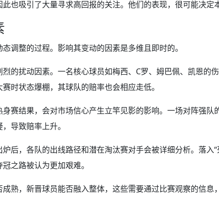
因此也吸引了大量寻求高回报的关注。他们的表现，很可能决定
素
动态调整的过程。影响其变动的因素是多维且即时的。
剧烈的扰动因素。一名核心球员如梅西、C罗、姆巴佩、凯恩的
大赛时状态爆棚，其球队的赔率也会相应走低。
热身赛结果，会对市场信心产生立竿见影的影响。一场对阵强队
疑，导致赔率上升。
出炉后，各队的出线路径和潜在淘汰赛对手会被详细分析。落入“
夺冠之路被认为更加艰难。
否成熟，新晋球员能否融入整体，这些需要通过比赛观察的信息