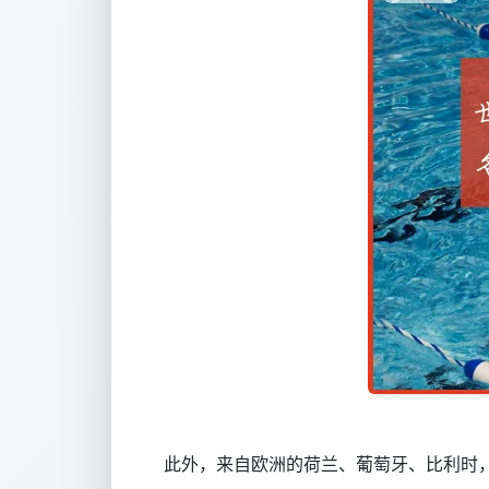
此外，来自欧洲的荷兰、葡萄牙、比利时