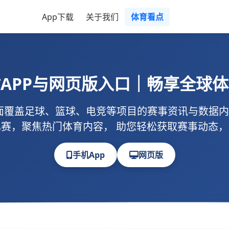
App下载
关于我们
体育看点
站
APP与网页版入口｜畅享全球
面覆盖足球、篮球、电竞等项目的赛事资讯与数据内
赛，聚焦热门体育内容， 助您轻松获取赛事动态
手机App
网页版