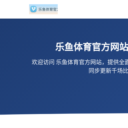
乐鱼体育官方网
欢迎访问
乐鱼体育官方网站
，提供全
同步更新千场比