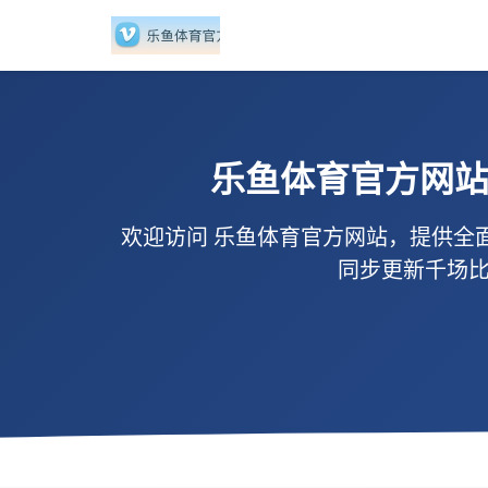
乐鱼体育官方网
欢迎访问
乐鱼体育官方网站
，提供全
同步更新千场比