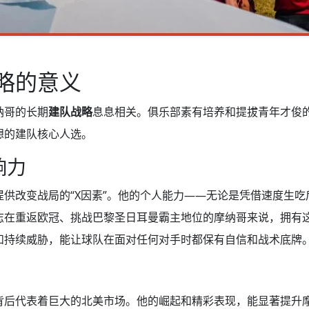
略的意义
纳哥的长期
建队战略
息息相关。俱乐部素有培养和提拔青年才俊的
想的建队核心人选。
响力
供改变战局的“X因素”。他的个人能力——无论是凭借速度生
志在重返欧冠、挑战巴黎圣日耳曼霸主地位的摩纳哥来说，拥有
和持续威胁，能让球队在面对任何对手时都保有自信和战术底牌
背后代表着巨大的北美市场。他的崛起和精彩表现，能显著提升