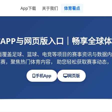
App下载
关于我们
体育看点
站
APP与网页版入口｜畅享全球
面覆盖足球、篮球、电竞等项目的赛事资讯与数据内
赛，聚焦热门体育内容， 助您轻松获取赛事动态
手机App
网页版