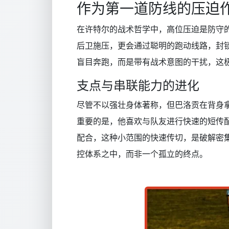
作为第一道防线的压迫
在许特尔的战术哲学中，高位压迫是防守
后卫施压，更会通过聪明的跑动线路，封
盲目奔跑，而是带有战术意图的干扰，这
支点与串联能力的进化
尽管不以强壮身体著称，但巴洛贡在背身
重要的是，他喜欢与队友进行快速的短传
配合，这种小范围的快速传切，是破解密
控体系之中，而非一个孤立的终点。