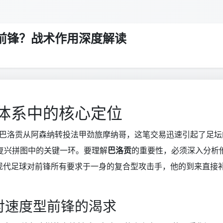
前锋？战术作用深度解读
体系中的核心定位
林·巴洛贡从阿森纳转投法甲劲旅摩纳哥，这笔交易迅速引起了足
复兴拼图中的关键一环。要理解
巴洛贡
的重要性，必须深入分析
现代足球对前锋所有要求于一身的复合型攻击手，他的到来直接
对速度型前锋的渴求