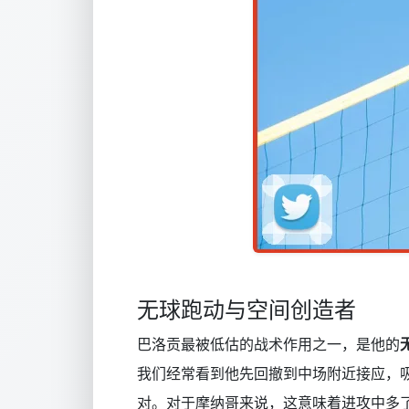
无球跑动与空间创造者
巴洛贡最被低估的战术作用之一，是他的
我们经常看到他先回撤到中场附近接应，
对。对于摩纳哥来说，这意味着进攻中多