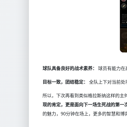
球队具备良好的战术素养：
球员有能力在
目标一致，团结稳定：
全队上下对当前处
所以，下次再看到类似格拉斯纳这样的主
现的肯定，更是面向下一场生死战的第一
的魅力，90分钟在场上，更多的智慧和博