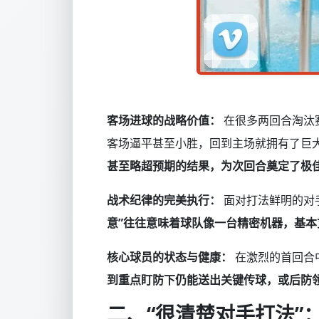
客场进球的战略价值：
在很多两回合淘汰
客场逼平甚至小胜，回到主场就拥有了巨
甚至略超预期的结果，为次回合奠定了极
战术纪律的完美执行：
面对打法鲜明的对
意”往往意味着球队像一台精密机器，基
核心球员的状态与健康：
在激烈的首回合
到重点盯防下仍能送出关键传球，或后防领
二、“很清楚对手打法”