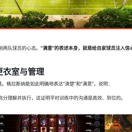
响两队球员的心态。
“满意”的表述本身，就是给自家球员注入信
更衣室与管理
。格拉斯纳能如此明确地表达“清楚”和“满意”，说明：
充分理解并执行，这证明平时训练中的沟通是高效、到位的。