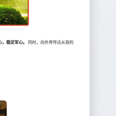
心，稳定军心。
同时，向外界传达从容的