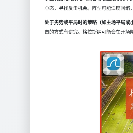
心态，寻找反击机会。阵型可能适度回缩
处于劣势或平局时的策略（如主场平局或
击的方式有讲究。格拉斯纳可能会在开场