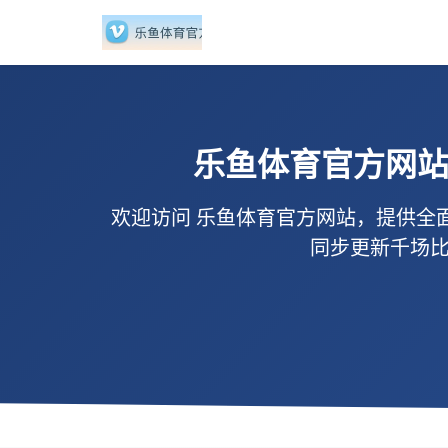
乐鱼体育官方网
欢迎访问
乐鱼体育官方网站
，提供全
同步更新千场比