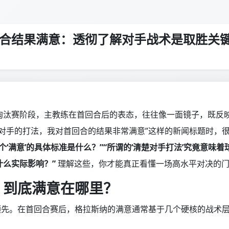
回合结果满意：透彻了解对手战术是取胜关
淘汰赛阶段，主教练在首回合后的表态，往往像一面镜子，既反
楚对手的打法，我对首回合的结果非常满意”这样的新闻标题时，
个‘满意’的具体标准是什么？”
“所谓的‘清楚对手打法’究竟意味
么实际影响？”
理解这些，你才能真正看懂一场高水平对决的门
，到底满意在哪里？
领先。在首回合赛后，格拉斯纳的满意通常基于几个硬核的战术