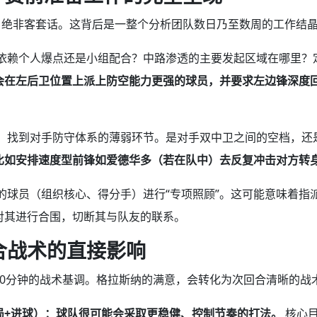
，绝非客套话。这背后是一整个分析团队数日乃至数周的工作结
依赖个人爆点还是小组配合？中路渗透的主要发起区域在哪里？
会在左后卫位置上派上防空能力更强的球员，并要求左边锋深度回
，找到对手防守体系的薄弱环节。是对手双中卫之间的空档，还
比如安排速度型前锋如爱德华多（若在队中）去反复冲击对方转
的球员（组织核心、得分手）进行“专项照顾”。这可能意味着指
对其进行合围，切断其与队友的联系。
合战术的直接影响
90分钟的战术基调。格拉斯纳的满意，会转化为次回合清晰的战
局+进球）：
球队很可能会采取更稳健、控制节奏的打法。
核心